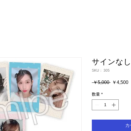
サインなし
SKU： 305
通
 ￥5,000 
￥4,500
常
数量
*
価
格
カ