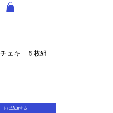
チェキ ５枚組
セ
ー
ル
価
格
ートに追加する